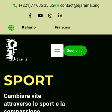
(+221)77 035 33 55
contact@djarama.ong
Italiano
Français
Sostienici
SPORT
Cambiare vite
attraverso lo sport e la
compassione