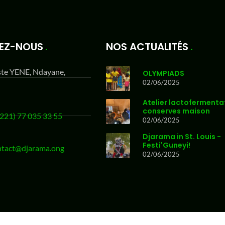
EZ-NOUS
NOS ACTUALITÉS
ste YENE, Ndayane,
OLYMPIADS
02/06/2025
Atelier lactofermenta
conserves maison
221) 77 035 33 55
02/06/2025
Djarama in St. Louis -
Festi'Guneyi!
ntact@djarama.ong
02/06/2025