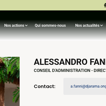
Nos actions
Qui sommes-nous
Nos actualités
Compagnie Yaak’Art
Compagnie Djarama
Festival Djaram’Art
Saison Culturelle
ALESSANDRO FAN
CONSEIL D'ADMINISTRATION - DIRE
Contact:
a.fanni@djarama.on